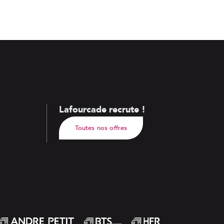
Lafourcade recrute !
Toutes nos offres
André Petit
BTS
HFR