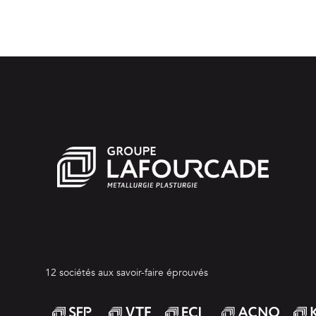
12 sociétés aux savoir-faire éprouvés
SFP
VTF
ECI
Acno
kant