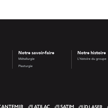
Notre savoir-faire
Notre histoire
Métallurgie
L’histoire du groupe
Plasturgie
emir
Atilac
Satim
ID Laser