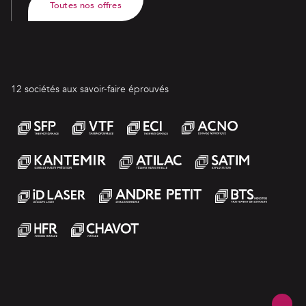
Toutes nos offres
12 sociétés aux savoir-faire éprouvés
SFP
VTF
ECI
Acno
kantemir
Atilac
Satim
ID Laser
André Petit
BTS
HFR
Chavot