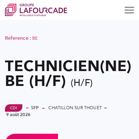
Toggle
Reference :
BE
TECHNICIEN(NE)
BE (H/F)
(H/F)
Type
CHATILLON SUR THOUET
SOCIÉTÉ :
SFP
CDI
Localisation
9 août 2026
A partir de